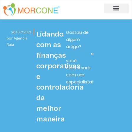
Carlos Moreira
Formulário de Aplicação
Gostou de
26/07/2021
Lidando
por
Agencia
algum
com as
Naia
artigo?
Clique aqui
e
finanças
você
corporativas
conversará
com um
e
especialista!
controladoria
da
melhor
maneira