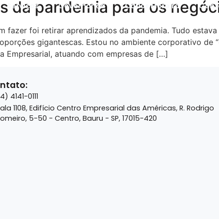
os da pandemia para os negóc
Serviços
Governança
Carlos Moreira
Cont
 fazer foi retirar aprendizados da pandemia. Tudo estava
oporções gigantescas. Estou no ambiente corporativo de “
a Empresarial, atuando com empresas de […]
ntato:
14) 4141-0111
ala 1108, Edifício Centro Empresarial das Américas, R. Rodrigo
omeiro, 5-50 - Centro, Bauru - SP, 17015-420