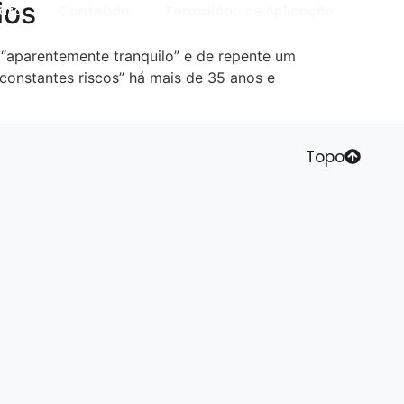
ios
ato
Conteúdo
Formulário de Aplicação
 “aparentemente tranquilo” e de repente um
constantes riscos” há mais de 35 anos e
Topo