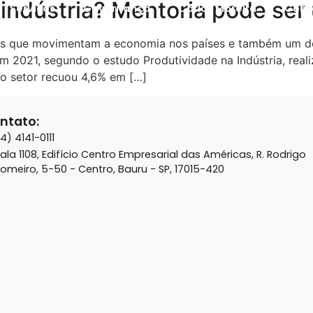
 indústria? Mentoria pode ser
Serviços
Governança
Carlos Moreira
Cont
tes que movimentam a economia nos países e também um do
 2021, segundo o estudo Produtividade na Indústria, real
 no setor recuou 4,6% em […]
ntato:
14) 4141-0111
ala 1108, Edifício Centro Empresarial das Américas, R. Rodrigo
omeiro, 5-50 - Centro, Bauru - SP, 17015-420