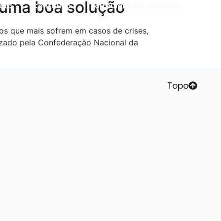
 uma boa solução
ato
Conteúdo
Formulário de Aplicação
s que mais sofrem em casos de crises,
izado pela Confederação Nacional da
Topo