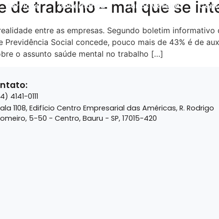
 de trabalho – mal que se int
Serviços
Governança
Carlos Moreira
Cont
ealidade entre as empresas. Segundo boletim informativo d
e Previdência Social concede, pouco mais de 43% é de aux
obre o assunto saúde mental no trabalho […]
ntato:
14) 4141-0111
ala 1108, Edifício Centro Empresarial das Américas, R. Rodrigo
omeiro, 5-50 - Centro, Bauru - SP, 17015-420