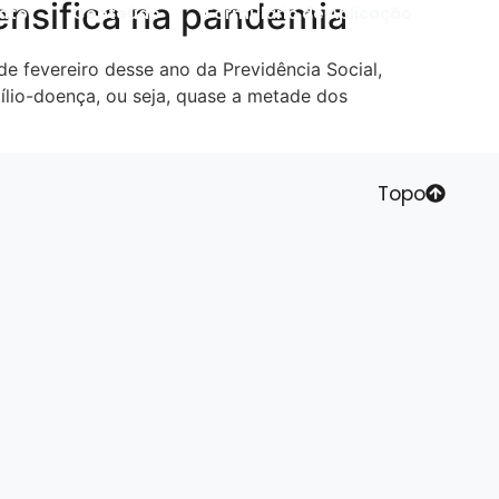
ensifica na pandemia
ato
Conteúdo
Formulário de Aplicação
e fevereiro desse ano da Previdência Social,
ílio-doença, ou seja, quase a metade dos
Topo