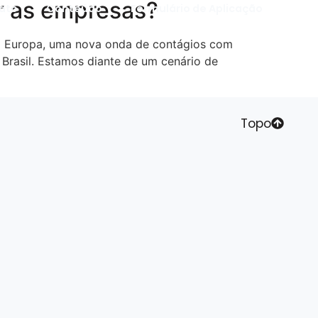
r as empresas?
ato
Conteúdo
Formulário de Aplicação
e a Europa, uma nova onda de contágios com
Brasil. Estamos diante de um cenário de
Topo