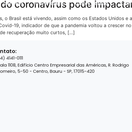
do coronavírus pode impacta
Serviços
Governança
Carlos Moreira
Cont
ros, o Brasil está vivendo, assim como os Estados Unidos 
ovid-19, indicador de que a pandemia voltou a crescer no 
 de recuperação muito curtos, […]
ntato:
14) 4141-0111
ala 1108, Edifício Centro Empresarial das Américas, R. Rodrigo
omeiro, 5-50 - Centro, Bauru - SP, 17015-420