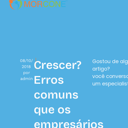
Gostou de al
08/10/
Crescer?
2018
artigo?
Clique
por
você convers
Erros
admin
um especialis
comuns
que os
empresários