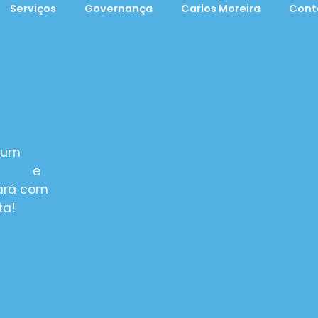
Serviços
Governança
Carlos Moreira
Cont
gum
 aqui
e
ará com
ta!