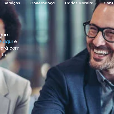
Serviços
Governança
Carlos Moreira
Cont
lgum
e aqui
e
sará com
sta!