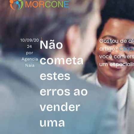
Gostou de a
10/09/20
Não
24
artigo?
Cliqu
por
você conver
cometa
Agencia
um especiali
Naia
estes
erros ao
vender
uma