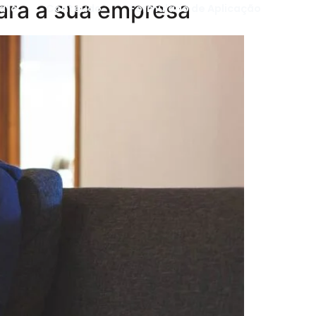
ara a sua empresa
ato
Conteúdo
Formulário de Aplicação