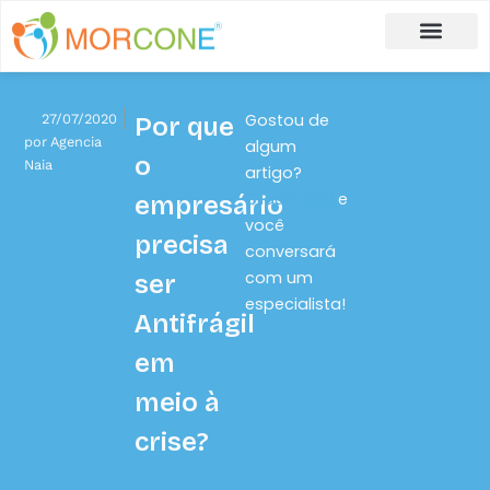
Carlos Moreira
Formulário de Aplicação
Gostou de
27/07/2020
Por que
por
Agencia
algum
o
Naia
artigo?
Clique aqui
e
empresário
você
precisa
conversará
com um
ser
especialista!
Antifrágil
em
meio à
crise?