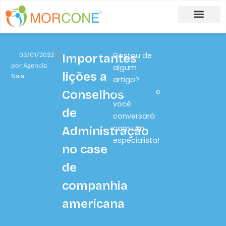
Carlos Moreira
Formulário de Aplicação
Gostou de
03/01/2022
Importantes
por
Agencia
algum
lições a
Naia
artigo?
Clique aqui
e
Conselhos
você
de
conversará
com um
Administração
especialista!
no case
de
companhia
americana