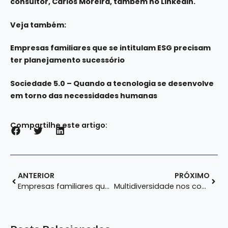
consultor, Carlos Moreira, também no
LinkedIn
.
Veja também:
Empresas familiares que se intitulam ESG precisam
ter planejamento sucessório
Sociedade 5.0 – Quando a tecnologia se desenvolve
em torno das necessidades humanas
Compartilhe este artigo:
ANTERIOR
PRÓXIMO
Empresas familiares que se intitulam ESG precisam ter planejamento sucessório
Multidiversidade nos conselhos – Entenda o que este conceito abrange