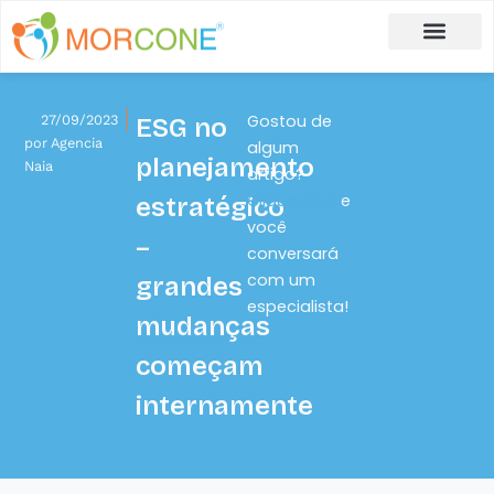
Carlos Moreira
Formulário de Aplicação
Gostou de
27/09/2023
ESG no
por
Agencia
algum
planejamento
Naia
artigo?
Clique aqui
e
estratégico
você
–
conversará
com um
grandes
especialista!
mudanças
começam
internamente