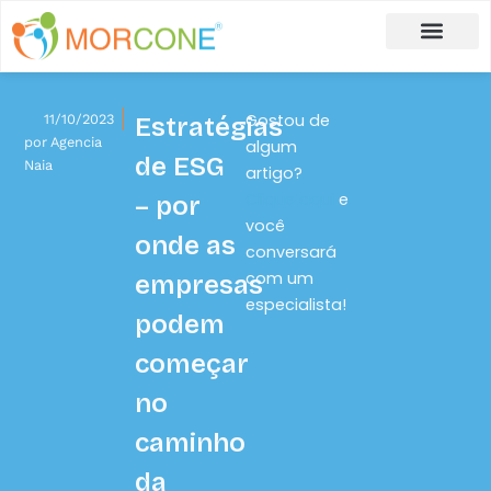
Carlos Moreira
Formulário de Aplicação
Gostou de
11/10/2023
Estratégias
por
Agencia
algum
de ESG
Naia
artigo?
Clique aqui
e
– por
você
onde as
conversará
com um
empresas
especialista!
podem
começar
no
caminho
da