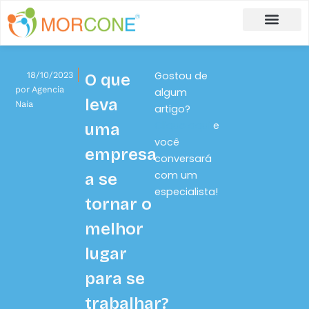
Carlos Moreira
Formulário de Aplicação
Gostou de
18/10/2023
O que
por
Agencia
algum
leva
Naia
artigo?
Clique aqui
e
uma
você
empresa
conversará
com um
a se
especialista!
tornar o
melhor
lugar
para se
trabalhar?