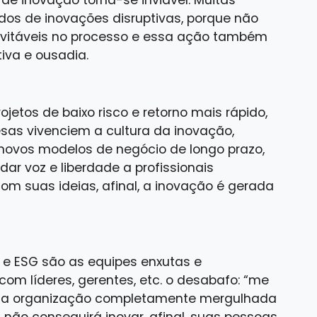
 de inovação torna-se inviável. Muitas
dos de inovações disruptivas, porque não
nevitáveis no processo e essa ação também
tiva e ousadia.
etos de baixo risco e retorno mais rápido,
as vivenciem a cultura da inovação,
novos modelos de negócio de longo prazo,
ar voz e liberdade a profissionais
om suas ideias, afinal, a inovação é gerada
o e ESG são as equipes enxutas e
om líderes, gerentes, etc. o desabafo: “me
Uma organização completamente mergulhada
 não conseguirá inovar, afinal, suas pessoas