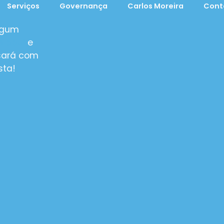
Serviços
Governança
Carlos Moreira
Cont
lgum
e aqui
e
sará com
sta!