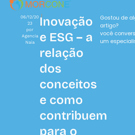
Gostou de a
06/12/20
Inovação
23
artigo?
Cliqu
por
você conver
e ESG – a
Agencia
um especiali
Naia
relação
dos
conceitos
e como
contribuem
para o