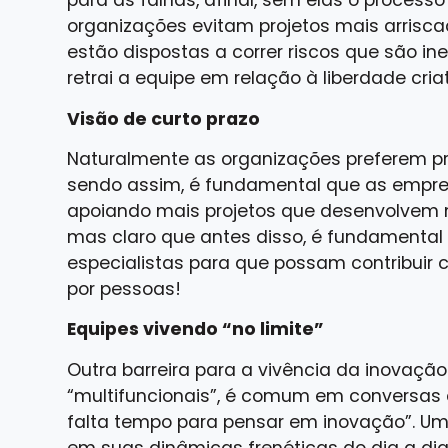
para as falhas, afinal, sem elas o processo
organizações evitam projetos mais arrisca
estão dispostas a correr riscos que são i
retrai a equipe em relação à liberdade cria
Visão de curto prazo
Naturalmente as organizações preferem proj
sendo assim, é fundamental que as empres
apoiando mais projetos que desenvolvem 
mas claro que antes disso, é fundamental d
especialistas para que possam contribuir c
por pessoas!
Equipes vivendo “no limite”
Outra barreira para a vivência da inovaçã
“multifuncionais”, é comum em conversas c
falta tempo para pensar em inovação”. 
em suas dinâmicas frenéticas do dia a dia